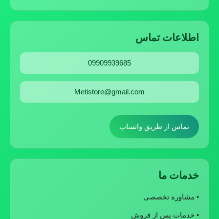
اطلاعات تماس
09909939685
Metistore@gmail.com
تماس از طریق واتساپ
خدمات ما
• مشاوره تخصصی
• خدمات پس از فروش