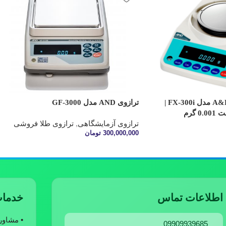
ترازوی آزمایشگاهی A&D مدل FX-300i |
ترازوی AND مدل GF-3000
ترازوی آزمایشگاهی
,
ترازوی طلا فروشی
300,000,000
تومان
افزودن به سبد خرید
اطلاعات تماس
خدمات
• مشاو
09909939685