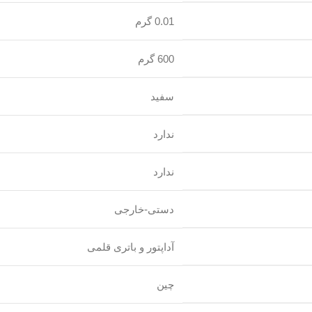
0.01 گرم
600 گرم
سفید
ندارد
ندارد
دستی-خارجی
آداپتور و باتری قلمی
چین