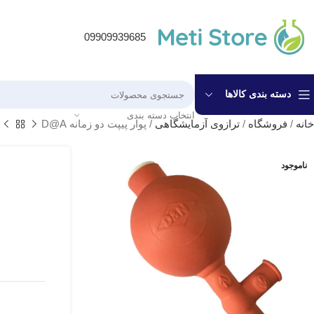
09909939685
دسته بندی کالاها
انتخاب دسته بندی
خانه
/
فروشگاه
/
ترازوی آزمایشگاهی
/
پوار پیپت دو زمانه D@A
ناموجود