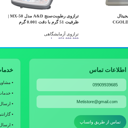
جیتال
ترازوی رطوبت‌سنج A&D مدل MX-50 |
CGOLD
ظرفیت 51 گرم با دقت 0.001 گرم
ترازوی آزمایشگاهی
151,000,000
تومان
افزودن به سبد خرید
اطلاعات تماس
خدمات
• مشاو
09909939685
• خدما
Metistore@gmail.com
• ارسال
• گارانت
تماس از طریق واتساپ
• ارسال