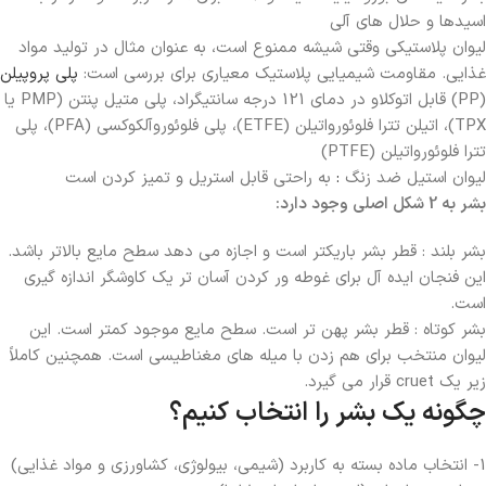
اسیدها و حلال های آلی
لیوان پلاستیکی وقتی شیشه ممنوع است، به عنوان مثال در تولید مواد
غذایی. مقاومت شیمیایی پلاستیک معیاری برای بررسی است:
پلی پروپیلن
(PP) قابل اتوکلاو در دمای 121 درجه سانتیگراد، پلی متیل پنتن (PMP یا
TPX)، اتیلن تترا فلوئورواتیلن (ETFE)، پلی فلوئوروآلکوکسی (PFA)، پلی
تترا فلوئورواتیلن (PTFE)
لیوان استیل ضد زنگ
:
به راحتی قابل استریل و تمیز کردن است
بشر به 2 شکل اصلی وجود دارد:
بشر بلند : قطر بشر باریکتر است و اجازه می دهد سطح مایع بالاتر باشد.
این فنجان ایده آل برای غوطه ور کردن آسان تر یک کاوشگر اندازه گیری
است.
بشر کوتاه : قطر بشر پهن تر است. سطح مایع موجود کمتر است. این
لیوان منتخب برای هم زدن با میله های مغناطیسی است. همچنین کاملاً
زیر یک cruet قرار می گیرد.
چگونه یک بشر را انتخاب کنیم؟
1- انتخاب ماده بسته به کاربرد (شیمی، بیولوژی، کشاورزی و مواد غذایی)