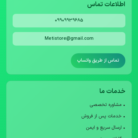
اطلاعات تماس
09909939685
Metistore@gmail.com
تماس از طریق واتساپ
خدمات ما
• مشاوره تخصصی
• خدمات پس از فروش
• ارسال سریع و ایمن