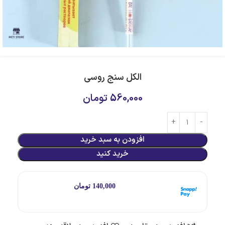
الکل سنج روسی
560,000
تومان
افزودن به سبد خرید
خرید کنید
هر قسط با اسنپ‌پی:
140,000
تومان
۴ قسط ماهانه. بدون سود، چک و ضامن.