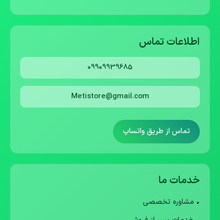
اطلاعات تماس
09909939685
Metistore@gmail.com
تماس از طریق واتساپ
خدمات ما
• مشاوره تخصصی