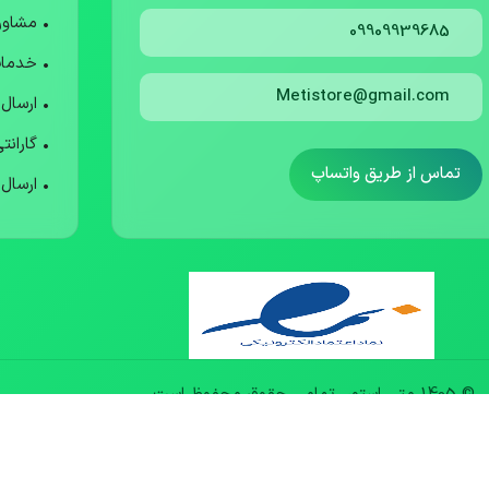
• مشاو
09909939685
• خدما
Metistore@gmail.com
• ارسال
• گارانت
تماس از طریق واتساپ
• ارسال
© 1405 متی استور. تمامی حقوق محفوظ است.
طراحی شده با 🤍 برای بهترین تجربه خرید