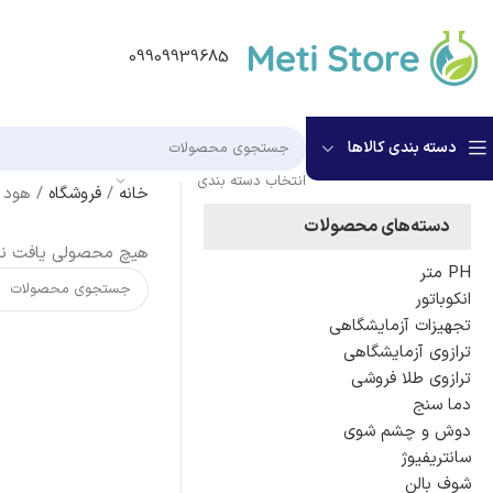
09909939685
دسته بندی کالاها
انتخاب دسته بندی
خانه
/
فروشگاه
/
هود 
دسته‌های محصولات
هیچ محصولی یافت ن
PH متر
انکوباتور
تجهیزات آزمایشگاهی
ترازوی آزمایشگاهی
ترازوی طلا فروشی
دما سنج
دوش و چشم شوی
سانتریفیوژ
شوف بالن