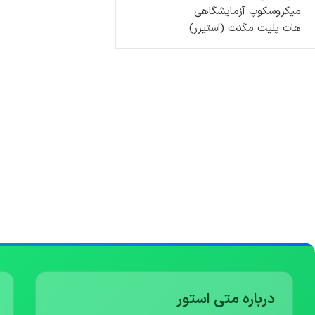
میکروسکوپ آزمایشگاهی
هات پلیت مگنت (استیرر)
درباره متی استور