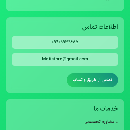
اطلاعات تماس
09909939685
Metistore@gmail.com
تماس از طریق واتساپ
خدمات ما
• مشاوره تخصصی