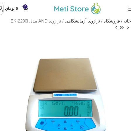
0
0
تومان
خانه
/
فروشگاه
/
ترازوی آزمایشگاهی
/
ترازوی AND مدل EK-2200i