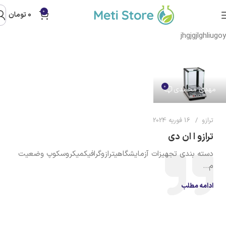
0
0
تومان
jhgjgjlghliugoy
0
مهدی محمدی
ترازو
16 فوریه 2024
ترازو ا ان دی
دسته بندی تجهیزات آزمایشگاهیترازوگرافیکمیکروسکوپ وضعیت
م...
ادامه مطلب