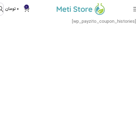
0
0
تومان
[wp_payzito_coupon_histories]