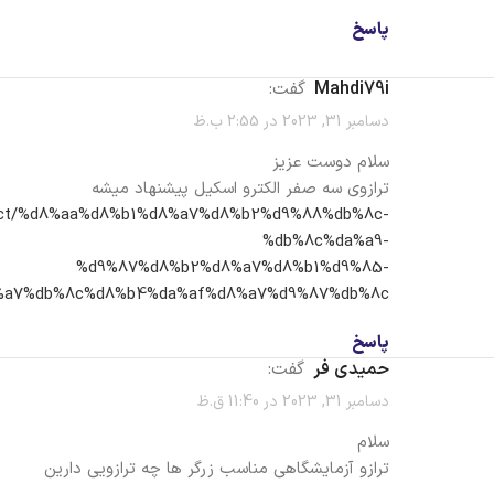
پاسخ
Mahdi79i
گفت:
دسامبر 31, 2023 در 2:55 ب.ظ
سلام دوست عزیز
ترازوی سه صفر الکترو اسکیل پیشنهاد میشه
product/%d8%aa%d8%b1%d8%a7%d8%b2%d9%88%db%8c-
%db%8c%da%a9-
%d9%87%d8%b2%d8%a7%d8%b1%d9%85-
a7%db%8c%d8%b4%da%af%d8%a7%d9%87%db%8c/
پاسخ
حمیدی فر
گفت:
دسامبر 31, 2023 در 11:40 ق.ظ
سلام
ترازو آزمایشگاهی مناسب زرگر ها چه ترازویی دارین