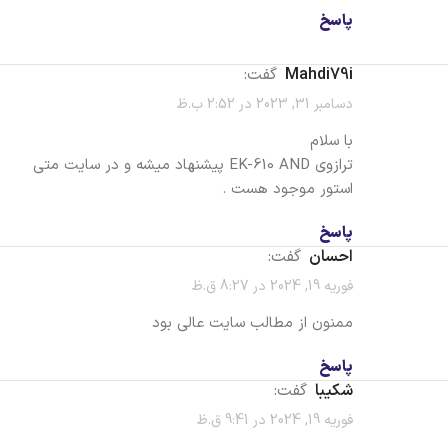
پاسخ
Mahdi79i
گفت:
دسامبر 31, 2023 در 2:52 ب.ظ
با سلام
ترازوی EK-610 AND پیشنهاد میشه و در سایت متی
استور موجود هست .
پاسخ
احسان
گفت:
فوریه 19, 2024 در 8:27 ق.ظ
ممنون از مطالب سایت عالی بود
پاسخ
شکیبا
گفت:
فوریه 19, 2024 در 9:41 ق.ظ