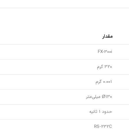
مقدار
FX-300i
320 گرم
0.001 گرم
Ø130 میلی‌متر
حدود 1 ثانیه
RS-232C