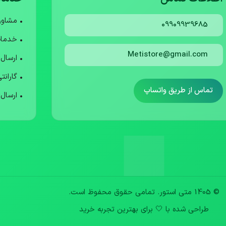
• مشاو
09909939685
• خدما
Metistore@gmail.com
• ارسال
• گارانت
تماس از طریق واتساپ
• ارسال
© 1405 متی استور. تمامی حقوق محفوظ است.
طراحی شده با 🤍 برای بهترین تجربه خرید