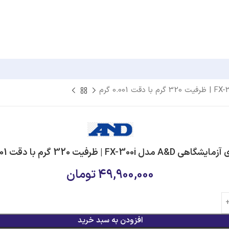
 A&D مدل FX-300i | ظرفیت 320 گرم با دقت 0.001 گرم
49,900,000
تومان
افزودن به سبد خرید