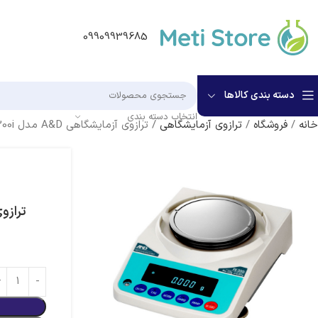
09909939685
دسته بندی کالاها
انتخاب دسته بندی
خانه
/
فروشگاه
/
ترازوی آزمایشگاهی
/
ترازوی آزمایشگاهی A&D مدل FX-300i | ظرفیت 320 گرم با دقت 0.001 گرم
ترازوی آزمایشگاهی