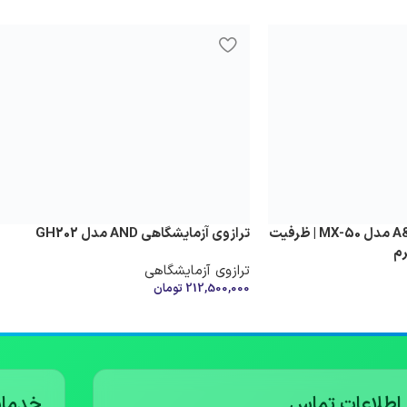
ترازوی رطوبت‌سنج A&D مدل MX-50 | ظرفیت
ترازوی آزمایشگاهی AND مدل GH202
ترازوی آزمایشگاهی
212,500,000
تومان
افزودن به سبد خرید
اطلاعات تماس
خدمات