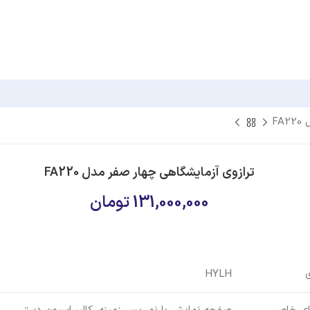
F
ترازوی آزمایشگاهی چهار صفر مدل FA220
131,000,000
تومان
ی
HYLH