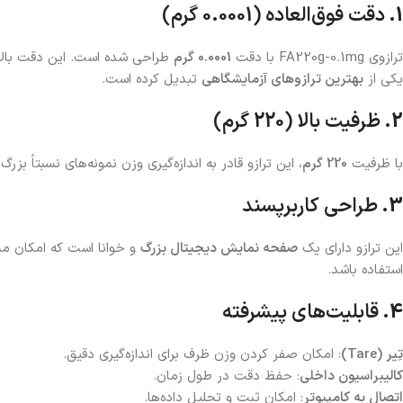
1.
دقت فوق‌العاده (0.0001 گرم)
ترازوی FA220g-0.1mg با دقت
0.0001 گرم
طراحی شده است. این دقت بالا با
یکی از
بهترین ترازوهای آزمایشگاهی
تبدیل کرده است.
2.
ظرفیت بالا (220 گرم)
با ظرفیت
220 گرم
، این ترازو قادر به اندازه‌گیری وزن نمونه‌های نسبتاً ب
3.
طراحی کاربرپسند
این ترازو دارای یک
صفحه‌ نمایش دیجیتال بزرگ
و خوانا است که امکان مش
استفاده باشد.
4.
قابلیت‌های پیشرفته
تِیر (Tare)
: امکان صفر کردن وزن ظرف برای اندازه‌گیری دقیق.
کالیبراسیون داخلی
: حفظ دقت در طول زمان.
اتصال به کامپیوتر
: امکان ثبت و تحلیل داده‌ها.