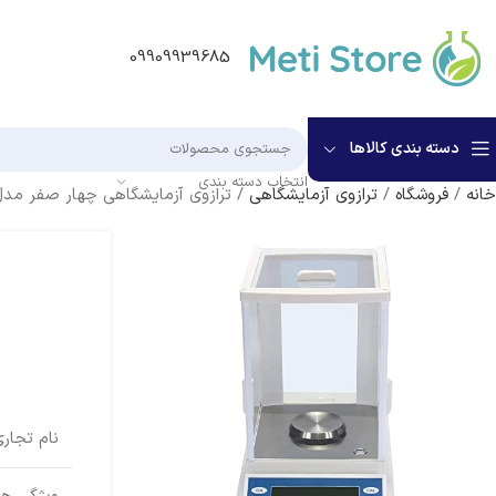
09909939685
دسته بندی کالاها
انتخاب دسته بندی
خانه
/
فروشگاه
/
ترازوی آزمایشگاهی
/
ترازوی آزمایشگاهی چهار صفر مدل A220
نام تجار