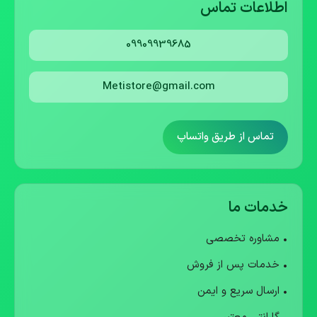
اطلاعات تماس
09909939685
Metistore@gmail.com
تماس از طریق واتساپ
خدمات ما
• مشاوره تخصصی
• خدمات پس از فروش
• ارسال سریع و ایمن