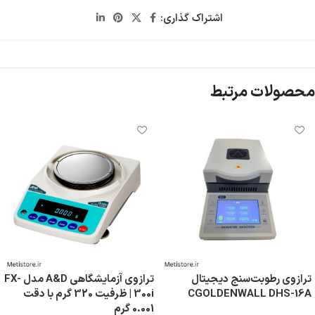
اشتراک گذاری:
محصولات مرتبط
ترازوی رطوبت‌سنج دیجیتال
ترازوی آزمایشگاهی A&D مدل FX-
CGOLDENWALL DHS-16A
300i | ظرفیت 320 گرم با دقت
0.001 گرم