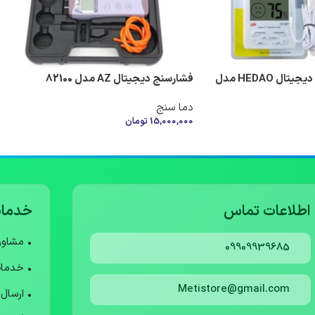
دماسنج و رطوبت‌سنج دیجیتال HEDAO مدل
فشارسنج دیجیتال AZ مدل 82100
دما سنج
15,000,000
تومان
افزودن به سبد خرید
اطلاعات تماس
خدمات
• مشاو
09909939685
• خدما
Metistore@gmail.com
• ارسال