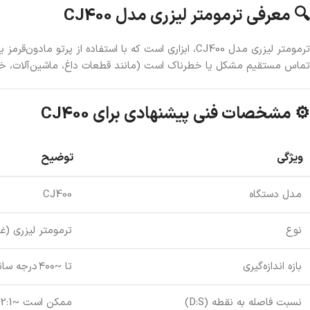
🔍 معرفی ترمومتر لیزری مدل CJ400
ترمومتر لیزری مدل CJ400، ابزاری است که با استفاده ا
تماس مستقیم مشکل یا خطرناک است (مانند قطعات داغ، ماشین‌آلات، خط
⚙️ مشخصات فنی پیشنهادی برای CJ400
ویژگی
توضیح
مدل دستگاه
CJ400
نوع
ترمومتر لیزری (غ
بازه اندازه‌گیری
تا ~۴۰۰ درجه سانتی‌گراد
نسبت فاصله به نقطه (D:S)
ممکن است ~12:1 یا مشابه — برای دقت بهتر نشانه‌ی هدف بزرگتر صغیر‌تر شود.