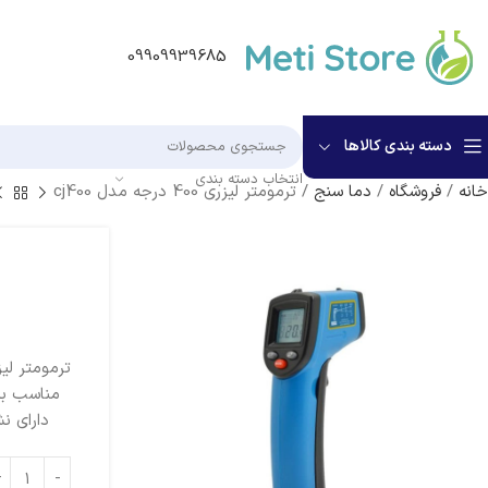
09909939685
دسته بندی کالاها
انتخاب دسته بندی
خانه
/
فروشگاه
/
دما سنج
/
ترمومتر لیزری 400 درجه مدل cj400
مناسب بر
دارای ن