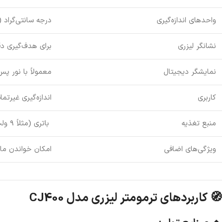
واحدهای اندازه‌گیری
درجه سانتی‌گراد (°C) و فارنهایت (°F) احتمالا قابل‌ت
نشانگر لیزری
برای هدف‌گیری 
نمایشگر دیجیتال
معمولاً با نور پس
کاربری
اندازه‌گیری غیرت
منبع تغذیه
باتری (مثلاً ۹ ولت یا ۲×AAA)
ویژگی‌های اضافی
امکان خواندن ماکزیم
🧭 کاربردهای ترمومتر لیزری مدل CJ400