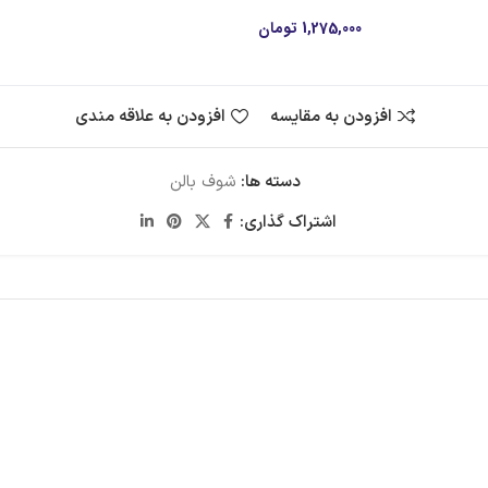
 قسط با اسنپ‌پی:
1,275,000
تومان
۴ قسط ماهانه. بدون سود، چک و ضامن.
افزودن به مقایسه
افزودن به علاقه مندی
دسته ها:
شوف بالن
اشتراک گذاری: