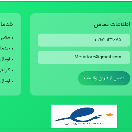
اطلاعات تماس
خدمات
• مشاو
09909939685
• خدما
Metistore@gmail.com
• ارسال
• گارانت
تماس از طریق واتساپ
• ارسال