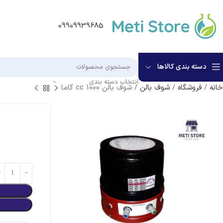
09909939685
دسته بندی کالاها
انتخاب دسته بندی
خانه
/
فروشگاه
/
شوف بالن
/
شوف بالن 1000 cc گاما