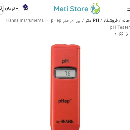
0
0
تومان
خانه
/
فروشگاه
/
PH متر
/
پی اچ متر Hanna Instruments HI pHep
pH Tester