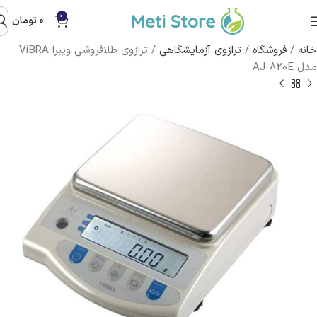
0
0
تومان
خانه
/
فروشگاه
/
ترازوی آزمایشگاهی
/
ترازوی طلافروشی ویبرا ViBRA
مدل AJ-820E