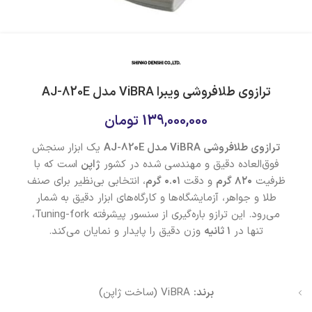
ترازوی طلافروشی ویبرا ViBRA مدل AJ-820E
139,000,000
تومان
ترازوی طلافروشی ViBRA مدل AJ-820E
یک ابزار سنجش
فوق‌العاده دقیق و مهندسی شده در کشور
ژاپن
است که با
ظرفیت
۸۲۰ گرم
و دقت
۰.۰۱ گرم
، انتخابی بی‌نظیر برای صنف
طلا و جواهر، آزمایشگاه‌ها و کارگاه‌های ابزار دقیق به شمار
می‌رود. این ترازو باره‌گیری از سنسور پیشرفته Tuning-fork،
تنها در
۱ ثانیه
وزن دقیق را پایدار و نمایان می‌کند.
برند:
ViBRA (ساخت ژاپن)