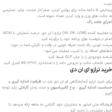
نشت .
پیمایش 5 دکمه ساده برای روشن کردن، صفر/تار مجدد، چاپ، دسترسی
به حالت های وزن و وارد کردن تعداد نمونه است .
اجرای جامد راک
با مقایسه کننده (HI، OK، LOW) ترازو ا ان دی، درصد، شمارش با ACAI،
تمام درخواست های برنامه خود را برآورده کنید .
سرعت توزین بالا باعث صرفه جویی در وقت و نگرانی شما در مورد
خطاهای اضافه بار یا آسیب عملیات می شود .
شناسه موجودی را با چاپ GLP ضبط کنید
صفر، انتخاب حالت و خروجی داده را با استاندارد RS-232C کنترل کنید
خرید ترازو ای ان دی
برای خرید ترازو آزمایشگاهی ای ان دی باید ب
ظرفیت اندازه گیری
و
حساسیت اندازه گیری
، نوع
کالیبراسیون
و مدت زمان
گارانتی
باید توجه
کنیم .
فروشگاه متی استور به مشتریان خود گارانتی ده ماهه ارائه میدهد تا
خیال مشتریان را راحت کند .