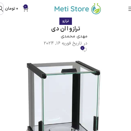
0
0
تومان
ترازو
ترازو ا ان دی
مهدی محمدی
در تاریخ فوریه 16, 2024
0