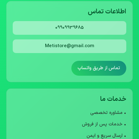
اطلاعات تماس
09909939685
Metistore@gmail.com
تماس از طریق واتساپ
خدمات ما
• مشاوره تخصصی
• خدمات پس از فروش
• ارسال سریع و ایمن