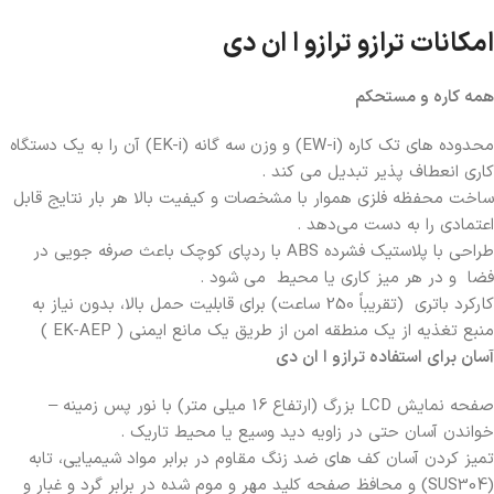
امکانات ترازو ترازو ا ان دی
همه کاره و مستحکم
محدوده های تک کاره (EW-i) و وزن سه گانه (EK-i) آن را به یک دستگاه
کاری انعطاف پذیر تبدیل می کند .
ساخت محفظه فلزی هموار با مشخصات و کیفیت بالا هر بار نتایج قابل
اعتمادی را به دست می‌دهد .
طراحی با پلاستیک فشرده ABS با ردپای کوچک باعث صرفه جویی در
فضا و در هر میز کاری یا محیط می شود .
کارکرد باتری (تقریباً 250 ساعت) برای قابلیت حمل بالا، بدون نیاز به
منبع تغذیه از یک منطقه امن از طریق یک مانع ایمنی ( EK-AEP )
آسان برای استفاده ترازو ا ان دی
صفحه نمایش LCD بزرگ (ارتفاع 16 میلی متر) با نور پس زمینه –
خواندن آسان حتی در زاویه دید وسیع یا محیط تاریک .
تمیز کردن آسان کف های ضد زنگ مقاوم در برابر مواد شیمیایی، تابه
(SUS304) و محافظ صفحه کلید مهر و موم شده در برابر گرد و غبار و