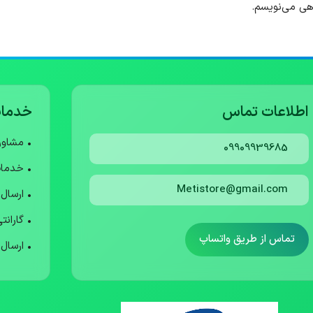
اهی می‌نویسم.
اطلاعات تماس
خدمات
• مشاو
09909939685
• خدما
Metistore@gmail.com
• ارسال
• گارانت
تماس از طریق واتساپ
• ارسال