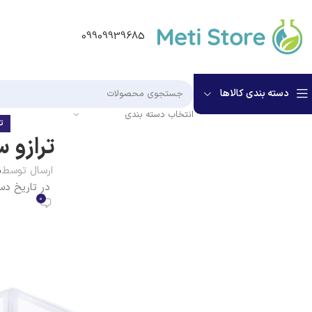
09909939685
دسته بندی کالاها
انتخاب دسته بندی
تر
ترازو 
ارسال توسط
م
در تاریخ دسامبر 
0