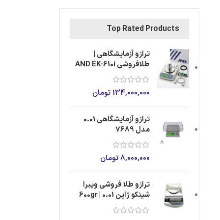
Top Rated Products
ترازو آزمایشگاهی |
طلافروشی AND EK-610i
134,000,000
تومان
ترازو آزمایشگاهی 0.01
مدل 7689
8,000,000
تومان
ترازو طلا فروشی ویبرا
شینکو ژاپن 0.01 | 600gr